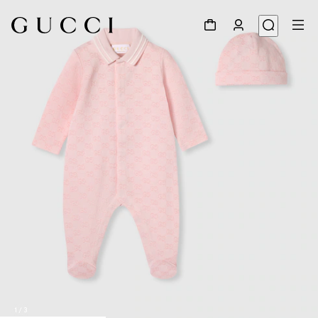
1
/
3