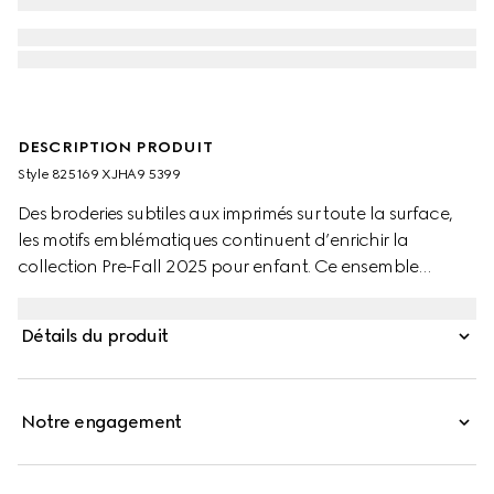
DESCRIPTION PRODUIT
Style ‎825169 XJHA9 5399
Des broderies subtiles aux imprimés sur toute la surface,
les motifs emblématiques continuent d’enrichir la
collection Pre-Fall 2025 pour enfant. Ce ensemble
cadeau deux-pièces pour bébé est confectionné dans un
piqué de coton GG. Il comprend une combinaison à
Détails du produit
manches longues et un bonnet assorti.
Notre engagement