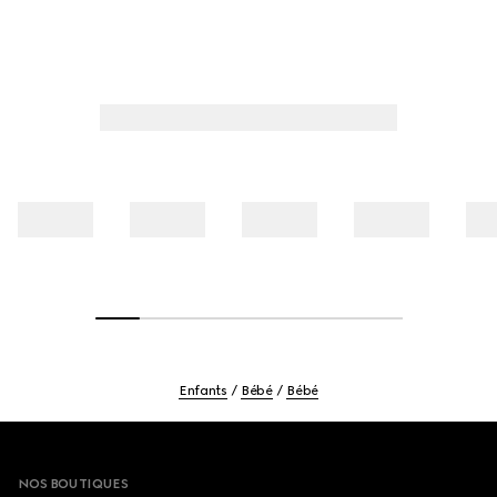
Enfants
Bébé
Bébé
Footer
NOS BOUTIQUES