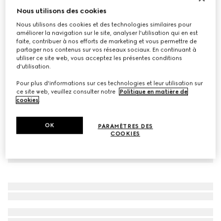
Nous utilisons des cookies
Bonnet pour bébé en laine GG
€ 180
Nous utilisons des cookies et des technologies similaires pour
améliorer la navigation sur le site, analyser l'utilisation qui en est
Déclinaisons
gris et gris foncé
faite, contribuer à nos efforts de marketing et vous permettre de
partager nos contenus sur vos réseaux sociaux. En continuant à
utiliser ce site web, vous acceptez les présentes conditions
d'utilisation.
Pour plus d'informations sur ces technologies et leur utilisation sur
ce site web, veuillez consulter notre
Politique en matière de
cookies
.
OK
PARAMÈTRES DES
COOKIES