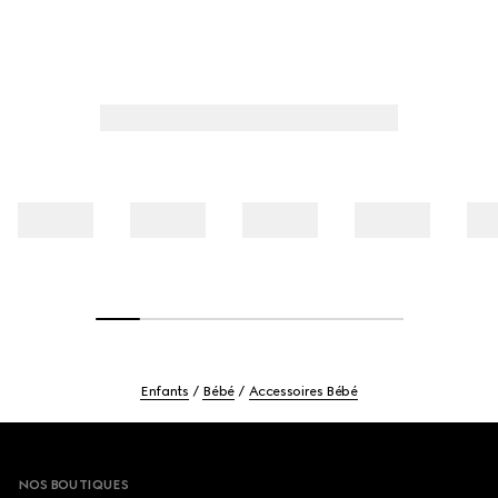
Enfants
Bébé
Accessoires Bébé
Footer
NOS BOUTIQUES