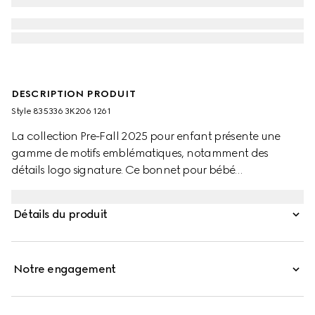
DESCRIPTION PRODUIT
Style ‎835336 3K206 1261
La collection Pre-Fall 2025 pour enfant présente une
gamme de motifs emblématiques, notamment des
détails logo signature. Ce bonnet pour bébé
confectionné en laine GG est agrémenté de finitions
côtelées ton sur ton.
Détails du produit
Notre engagement