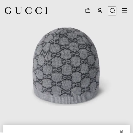
1
/
3