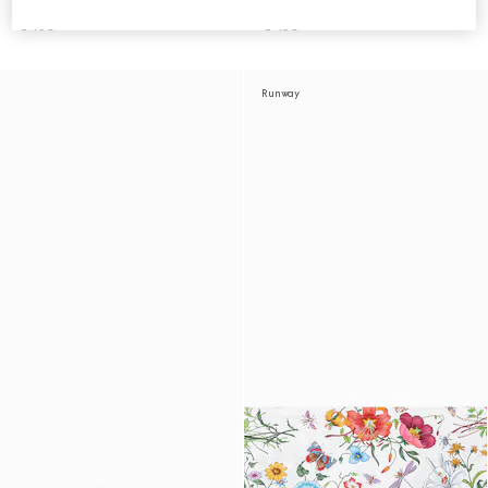
Double G
Double G
€ 450
€ 450
Runway