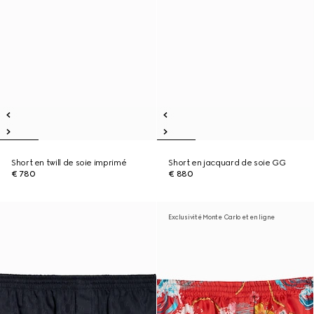
Short en twill de soie imprimé
Short en jacquard de soie GG
€ 780
€ 880
Exclusivité Monte Carlo et en ligne