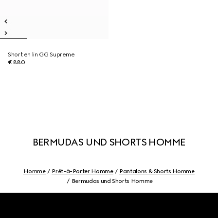
Short en lin GG Supreme
€ 880
BERMUDAS UND SHORTS HOMME
Homme
Prêt-à-Porter Homme
Pantalons & Shorts Homme
Bermudas und Shorts Homme
Footer