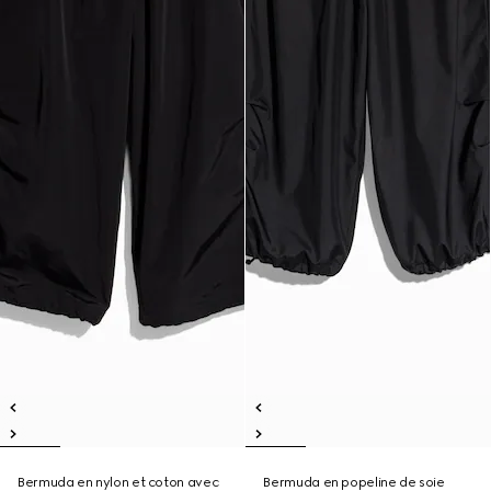
Bermuda en nylon et coton avec
Bermuda en popeline de soie