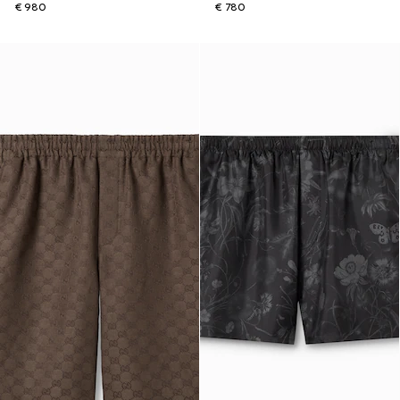
€ 980
€ 780