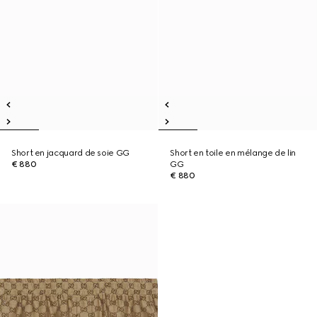
Short en jacquard de soie GG
Short en toile en mélange de lin
€ 880
GG
€ 880