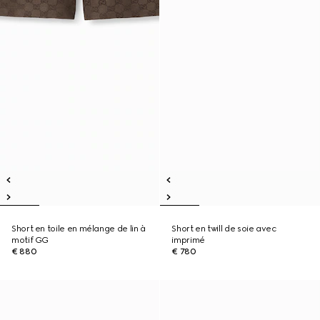
Short en toile en mélange de lin à
Short en twill de soie avec
motif GG
imprimé
€ 880
€ 780