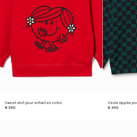
Sweat-shirt pour enfant en coton
Veste zippée po
€ 390
€ 490