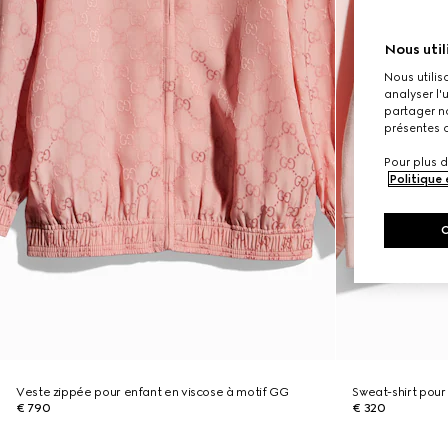
Nous util
Nous utilis
analyser l'
partager no
présentes c
Pour plus d
Politique
Veste zippée pour enfant en viscose à motif GG
Sweat-shirt pour
€ 790
€ 320