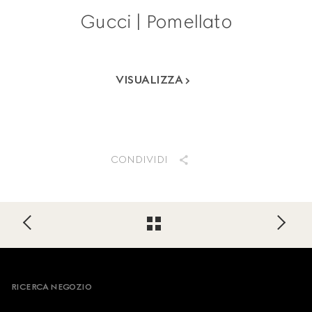
Gucci | Pomellato
VISUALIZZA
CONDIVIDI
Footer
RICERCA NEGOZIO