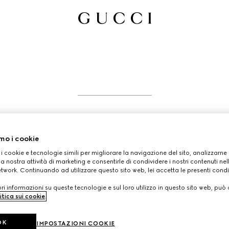
DETTAGLI
mo i cookie
 i cookie e tecnologie simili per migliorare la navigazione del sito, analizzarne l'
a nostra attività di marketing e consentirle di condividere i nostri contenuti ne
etwork. Continuando ad utilizzare questo sito web, lei accetta le presenti condi
i informazioni su queste tecnologie e sul loro utilizzo in questo sito web, può 
itica sui cookie
.
OK
IMPOSTAZIONI COOKIE