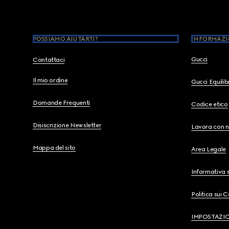
POSSIAMO AIUTARTI?
INFORMAZI
Gucci
Contattaci
Il mio ordine
Gucci Equili
Domande Frequenti
Codice etico
Disiscrizione Newsletter
Lavora con n
Mappa del sito
Area Legale
Informativa s
Politica sui 
IMPOSTAZI