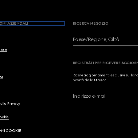
ONI AZIENDALI
RICERCA NEGOZIO
Paese/Regione, Città
brium
REGISTRATI PER RICEVERE AGGIO
Ricevi aggiornamenti esclusivi sul lan
oi
novità della Maison.
Indirizzo e-mail
ulla Privacy
Cookie
ONI COOKIE