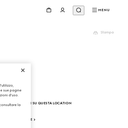
MENU
Stampa
utilizzo,
lle sue pagine
zioni d'uso.
INFORMAZIONI SU QUESTA LOCATION
consultare la
,
COME ARRIVARE