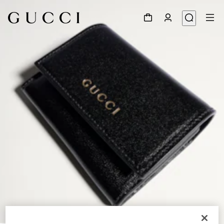
1
/
4