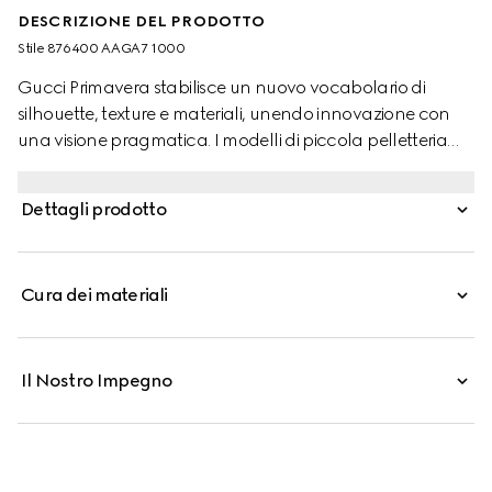
DESCRIZIONE DEL PRODOTTO
Stile ‎876400 AAGA7 1000
Gucci Primavera stabilisce un nuovo vocabolario di
silhouette, texture e materiali, unendo innovazione con
una visione pragmatica. I modelli di piccola pelletteria
realizzati in pelle raffinata sono rifiniti con un logo in
lamina oro per un tocco discreto, come questo
Dettagli prodotto
portacarte bi-fold dal design sottile e compatto.
Cura dei materiali
Il Nostro Impegno