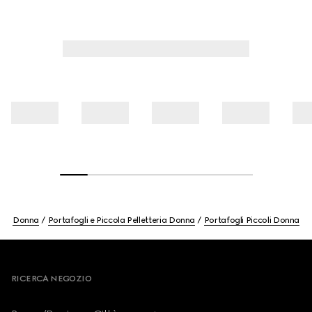
Donna
Portafogli e Piccola Pelletteria Donna
Portafogli Piccoli Donna
Footer
RICERCA NEGOZIO