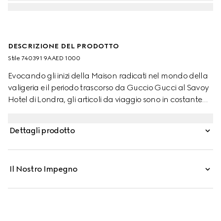
DESCRIZIONE DEL PRODOTTO
Stile ‎740391 9AAED 1000
Evocando gli inizi della Maison radicati nel mondo della
valigeria e il periodo trascorso da Guccio Gucci al Savoy
Hotel di Londra, gli articoli da viaggio sono in costante
evoluzione per abbracciare la contemporaneità. Questo
trolley da cabina plus è realizzato in una combinazione
Dettagli prodotto
unica di alluminio nero e GG Supreme nella variante
colore nero.
Il Nostro Impegno