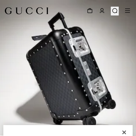
1
/
9