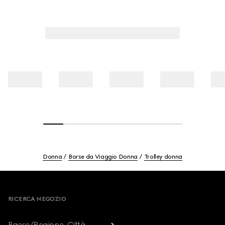
Donna
Borse da Viaggio Donna
Trolley donna
Footer
RICERCA NEGOZIO
Paese/Regione, Città