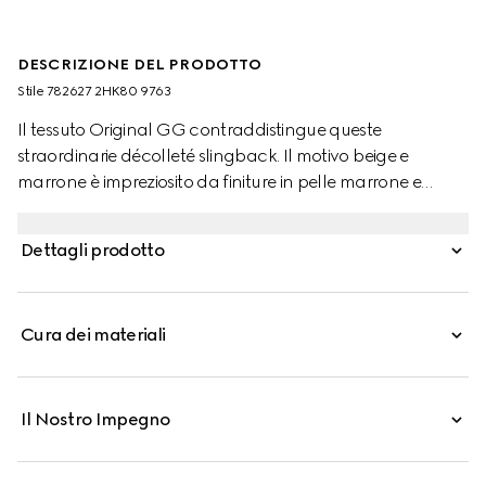
DESCRIZIONE DEL PRODOTTO
Stile ‎782627 2HK80 9763
Il tessuto Original GG contraddistingue queste
straordinarie décolleté slingback. Il motivo beige e
marrone è impreziosito da finiture in pelle marrone e
dettagli color oro chiaro. La silhouette a punta è
completata dal cinturino elastico e dal tacco basso per il
Dettagli prodotto
massimo comfort.
Cura dei materiali
Il Nostro Impegno