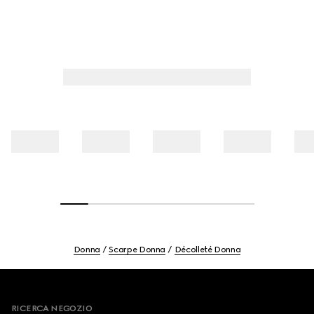
Donna
Scarpe Donna
Décolleté Donna
Footer
RICERCA NEGOZIO