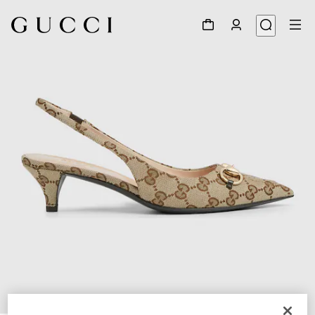
1
/
6