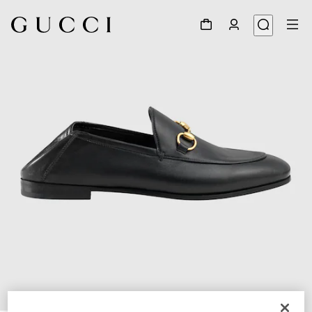
1
/
6