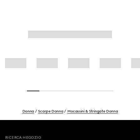
Donna
Scarpe Donna
Mocassini & Stringate Donna
Footer
RICERCA NEGOZIO