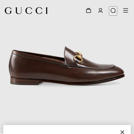
1
/
5