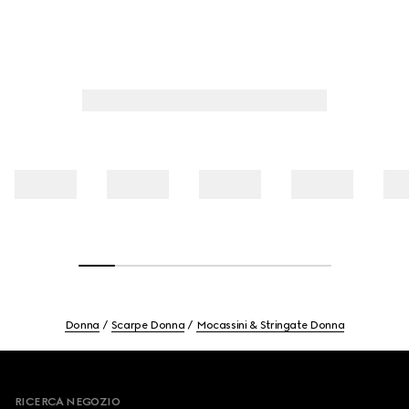
Donna
Scarpe Donna
Mocassini & Stringate Donna
Footer
RICERCA NEGOZIO