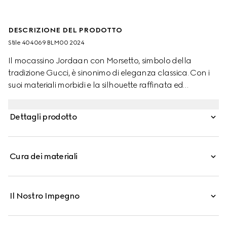
DESCRIZIONE DEL PRODOTTO
Stile ‎404069 BLM00 2024
Il mocassino Jordaan con Morsetto, simbolo della
tradizione Gucci, è sinonimo di eleganza classica. Con i
suoi materiali morbidi e la silhouette raffinata ed
essenziale, questa scarpa è la quintessenza
dell'eleganza quotidiana.
Dettagli prodotto
Cura dei materiali
Il Nostro Impegno