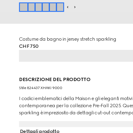
Costume da bagno in jersey stretch sparkling
CHF 750
DESCRIZIONE DEL PRODOTTO
Stile ‎824437 XHAKI 9000
I codici emblematici della Maison e gli eleganti motiv
contemporanea per la collezione Pre-Fall 2025. Ques
sparkling è impreziosito da dettagli cut-out contempor
Dettagli prodotto