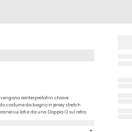
i vengono reinterpretati in chiave
to costume da bagno in jersey stretch
anei sui lati e da una Doppia G sul retro.