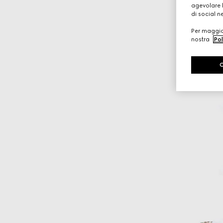
agevolare l
di social n
Per maggior
nostra
Pol