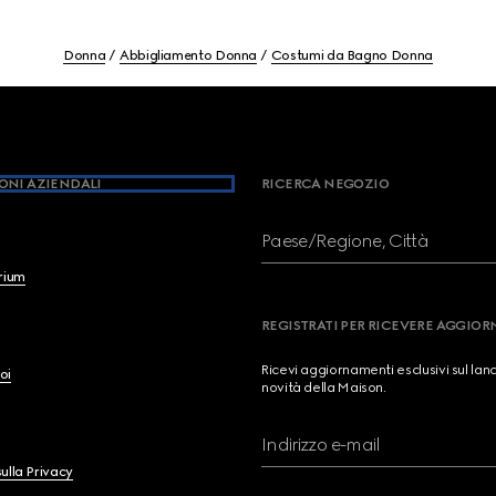
Donna
Abbigliamento Donna
Costumi da Bagno Donna
ONI AZIENDALI
RICERCA NEGOZIO
Paese/Regione, Città
brium
REGISTRATI PER RICEVERE AGGIO
Ricevi aggiornamenti esclusivi sul lan
oi
novità della Maison.
Indirizzo e-mail
ulla Privacy