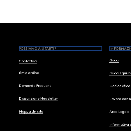
Footer
POSSIAMO AIUTARTI?
INFORMAZI
Gucci
Contattaci
Il mio ordine
Gucci Equili
Domande Frequenti
Codice etico
Disiscrizione Newsletter
Lavora con n
Mappa del sito
Area Legale
Informativa s