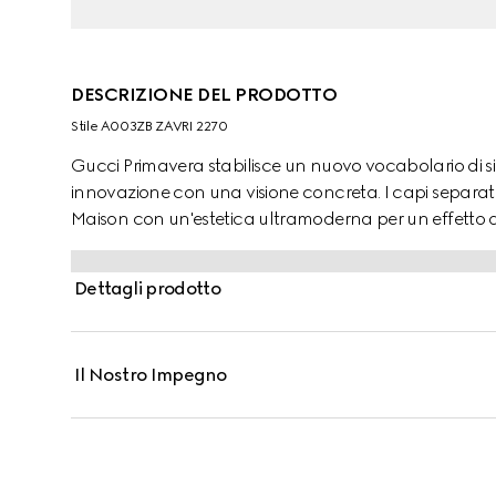
DESCRIZIONE DEL PRODOTTO
Stile ‎A003ZB ZAVRI 2270
Gucci Primavera stabilisce un nuovo vocabolario di si
innovazione con una visione concreta. I capi separati
Maison con un'estetica ultramoderna per un effetto d'
questi pantaloni leisure sono caratterizzati da una s
Dettagli prodotto
Il Nostro Impegno