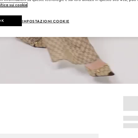
itica sui cookie
.
OK
IMPOSTAZIONI COOKIE