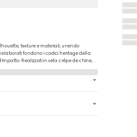
lhouette, texture e materiali, unendo
 elaborati fondono i codici heritage della
impatto. Realizzati in seta crêpe de chine,
tampa GG all over.