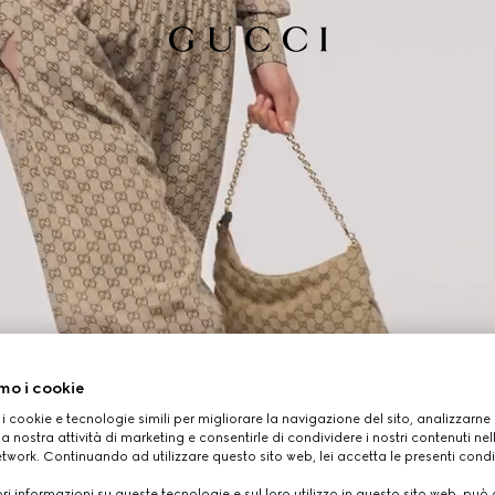
mo i cookie
 i cookie e tecnologie simili per migliorare la navigazione del sito, analizzarne l'
a nostra attività di marketing e consentirle di condividere i nostri contenuti ne
etwork. Continuando ad utilizzare questo sito web, lei accetta le presenti condi
i informazioni su queste tecnologie e sul loro utilizzo in questo sito web, può 