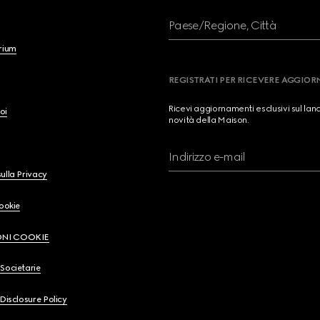
Paese/Regione, Città
brium
REGISTRATI PER RICEVERE AGGIO
Ricevi aggiornamenti esclusivi sul lan
oi
novità della Maison.
Indirizzo e-mail
ulla Privacy
Cookie
ONI COOKIE
Societarie
 Disclosure Policy