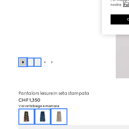
nostra
Pol
Pantaloni leisure in seta stampata
CHF 1,350
Variante
beige e marrone