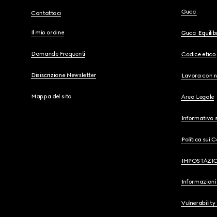
Gucci
Contattaci
Il mio ordine
Gucci Equili
Domande Frequenti
Codice etico
Disiscrizione Newsletter
Lavora con n
Mappa del sito
Area Legale
Informativa s
Politica sui 
IMPOSTAZI
Informazioni 
Vulnerability