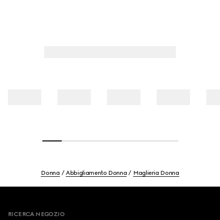
Donna
Abbigliamento Donna
Maglieria Donna
Footer
RICERCA NEGOZIO