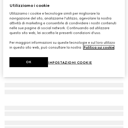
Utilizziamo i cookie
Maglia in seta e cashmere extra fine
Utilizziamo i cookie e tecnologie simili per migliorare la
CHF 1,100
navigazione del sito, analizzarne l'utilizzo, agevolare la nostra
Variante
blu navy
attività di marketing e consentirle di condividere i nostri contenuti
nelle sue pagine di social network. Continuando ad utilizzare
questo sito web, lei accetta le presenti condizioni d'uso.
Per maggiori informazioni su queste tecnologie e sul loro utilizzo
in questo sito web, può consultare la nostra
Politica sui cookie
.
OK
IMPOSTAZIONI COOKIE