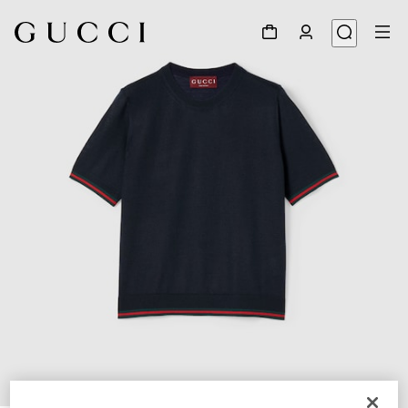
1
/
7