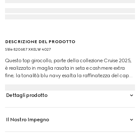
DESCRIZIONE DEL PRODOTTO
Stile ‎820687 XKELW 4027
Questo top girocollo, parte della collezione Cruise 2025,
è realizzato in maglia rasata in seta e cashmere extra
fine; la tonalità blu navy esalta la raffinatezza del capo,
ulteriormente definito da finiture con Web in verde e rosso.
Dettagli prodotto
Il Nostro Impegno