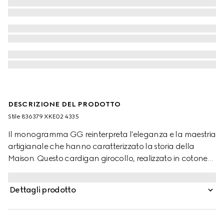
DESCRIZIONE DEL PRODOTTO
Stile ‎836379 XKE02 4335
Il monogramma GG reinterpreta l'eleganza e la maestria
artigianale che hanno caratterizzato la storia della
Maison. Questo cardigan girocollo, realizzato in cotone
celeste, è definito dal dettaglio motivo GG rombi.
Dettagli prodotto