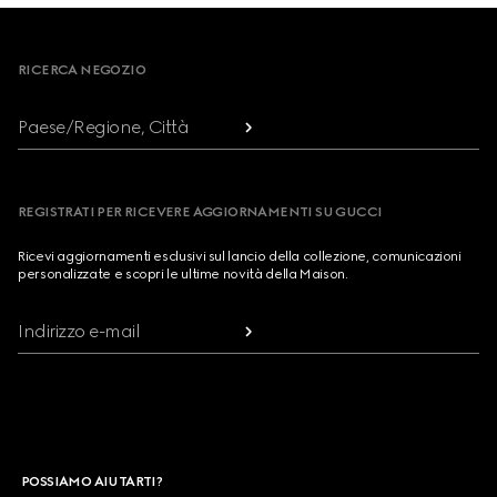
Footer
RICERCA NEGOZIO
Paese/Regione, Città
REGISTRATI PER RICEVERE AGGIORNAMENTI SU GUCCI
Ricevi aggiornamenti esclusivi sul lancio della collezione, comunicazioni
personalizzate e scopri le ultime novità della Maison.
Indirizzo e-mail
POSSIAMO AIUTARTI?