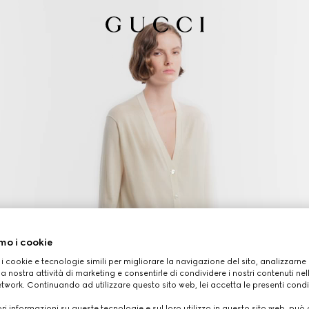
mo i cookie
 i cookie e tecnologie simili per migliorare la navigazione del sito, analizzarne l'
a nostra attività di marketing e consentirle di condividere i nostri contenuti ne
etwork. Continuando ad utilizzare questo sito web, lei accetta le presenti condi
i informazioni su queste tecnologie e sul loro utilizzo in questo sito web, può 