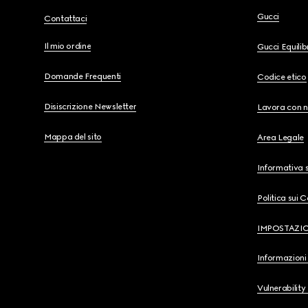
Gucci
Contattaci
Il mio ordine
Gucci Equili
Domande Frequenti
Codice etico
Disiscrizione Newsletter
Lavora con n
Mappa del sito
Area Legale
Informativa s
Politica sui 
IMPOSTAZI
Informazioni 
Vulnerability