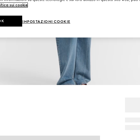
itica sui cookie
.
OK
IMPOSTAZIONI COOKIE