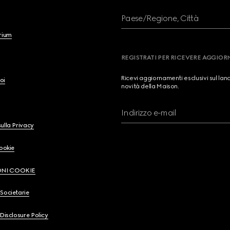
Paese/Regione, Città
brium
REGISTRATI PER RICEVERE AGGIO
Ricevi aggiornamenti esclusivi sul lan
oi
novità della Maison.
Indirizzo e-mail
ulla Privacy
Cookie
ONI COOKIE
Societarie
 Disclosure Policy