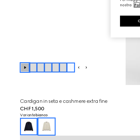
nostra
Pol
+
1
Cardigan in seta e cashmere extra fine
CHF 1,500
Variante
bianco