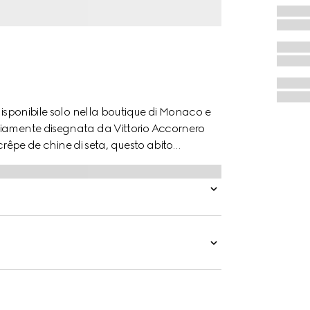
disponibile solo nella boutique di Monaco e
riamente disegnata da Vittorio Accornero
n crêpe de chine di seta, questo abito
ivo Gucci Flora all over.