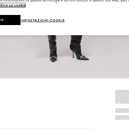
i informazioni su queste tecnologie e sul loro utilizzo in questo sito web, può 
itica sui cookie
.
OK
IMPOSTAZIONI COOKIE