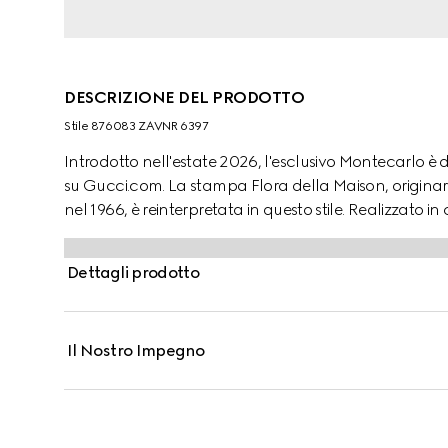
DESCRIZIONE DEL PRODOTTO
Stile ‎876083 ZAVNR 6397
Introdotto nell'estate 2026, l'esclusivo Montecarlo è 
su Gucci.com. La stampa Flora della Maison, origina
nel 1966, è reinterpretata in questo stile. Realizzato i
chemisier modello a pieghe è caratterizzato da un mot
Dettagli prodotto
Il Nostro Impegno