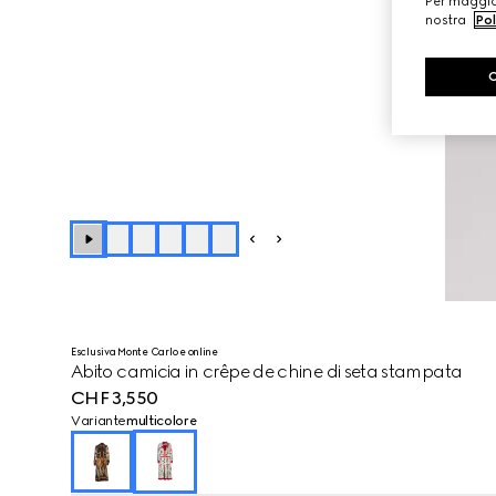
Per maggior
nostra
Pol
Esclusiva Monte Carlo e online
Abito camicia in crêpe de chine di seta stampata
CHF 3,550
Variante
multicolore