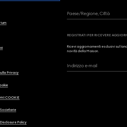
Paese/Regione, Città
brium
REGISTRATI PER RICEVERE AGGIO
Ricevi aggiornamenti esclusivi sul lan
oi
novità della Maison.
Indirizzo e-mail
ulla Privacy
Cookie
ONI COOKIE
Societarie
 Disclosure Policy