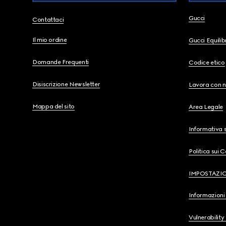
Gucci
Contattaci
Il mio ordine
Gucci Equili
Domande Frequenti
Codice etico
Disiscrizione Newsletter
Lavora con n
Mappa del sito
Area Legale
Informativa s
Politica sui 
IMPOSTAZI
Informazioni 
Vulnerability