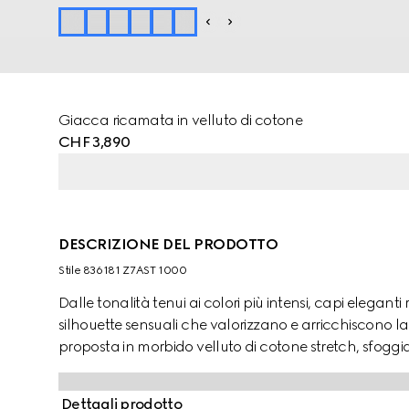
Giacca ricamata in velluto di cotone
CHF 3,890
DESCRIZIONE DEL PRODOTTO
Stile ‎836181 Z7AST 1000
Dalle tonalità tenui ai colori più intensi, capi eleganti 
silhouette sensuali che valorizzano e arricchiscono l
proposta in morbido velluto di cotone stretch, sfogg
GG con cristalli all over completa la silhouette.
Dettagli prodotto