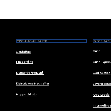
Footer
POSSIAMO AIUTARTI?
INFORMAZI
Gucci
Contattaci
Il mio ordine
Gucci Equili
Domande Frequenti
Codice etico
Disiscrizione Newsletter
Lavora con n
Mappa del sito
Area Legale
Informativa s