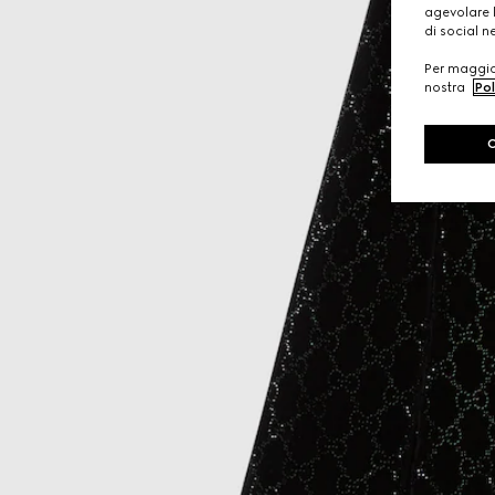
agevolare l
di social n
Per maggior
nostra
Pol