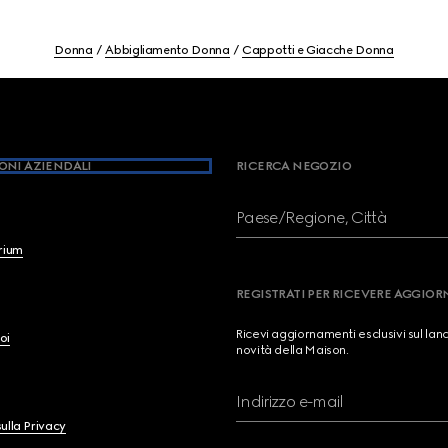
Donna
Abbigliamento Donna
Cappotti e Giacche Donna
ONI AZIENDALI
RICERCA NEGOZIO
Paese/Regione, Città
brium
REGISTRATI PER RICEVERE AGGIO
Ricevi aggiornamenti esclusivi sul lan
oi
novità della Maison.
Indirizzo e-mail
ulla Privacy