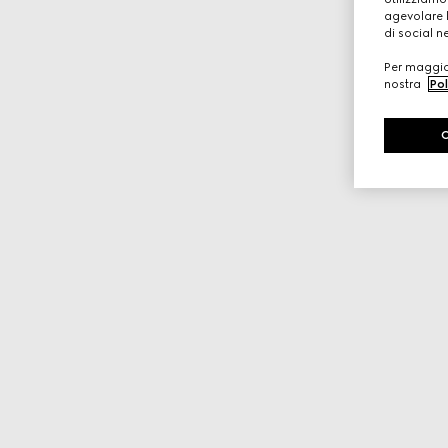
agevolare l
di social n
Per maggior
nostra
Pol