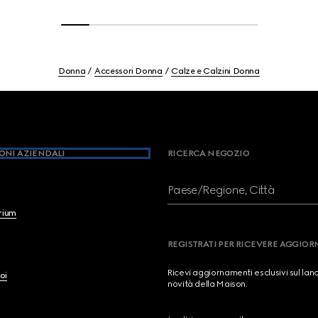
Donna
Accessori Donna
Calze e Calzini Donna
ONI AZIENDALI
RICERCA NEGOZIO
Paese/Regione, Città
brium
REGISTRATI PER RICEVERE AGGIO
Ricevi aggiornamenti esclusivi sul lan
oi
novità della Maison.