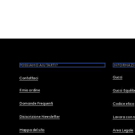
Footer
POSSIAMO AIUTARTI?
INFORMAZI
Gucci
Contattaci
Il mio ordine
Gucci Equili
Domande Frequenti
Codice etico
Disiscrizione Newsletter
Lavora con n
Mappa del sito
Area Legale