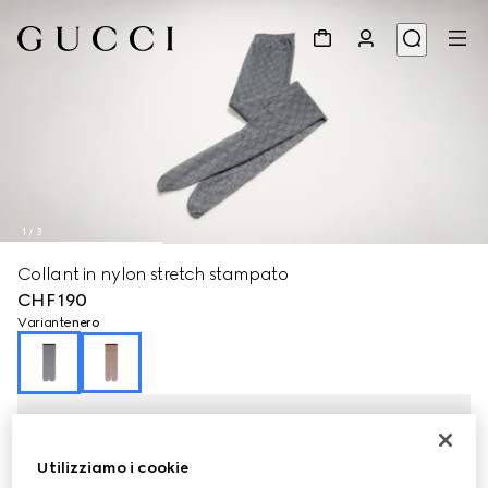
1
/
3
Collant in nylon stretch stampato
CHF 190
Variante
nero
Utilizziamo i cookie