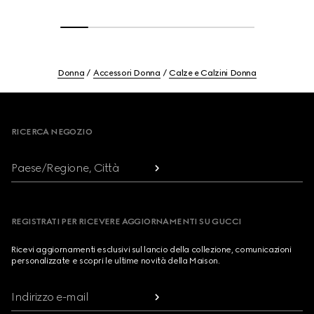
Donna
Accessori Donna
Calze e Calzini Donna
Footer
RICERCA NEGOZIO
Paese/Regione, Città
REGISTRATI PER RICEVERE AGGIORNAMENTI SU GUCCI
Ricevi aggiornamenti esclusivi sul lancio della collezione, comunicazioni
personalizzate e scopri le ultime novità della Maison.
Indirizzo e-mail