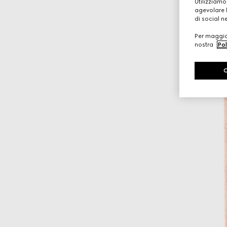
Utilizziamo
agevolare l
di social n
Per maggior
nostra
Pol