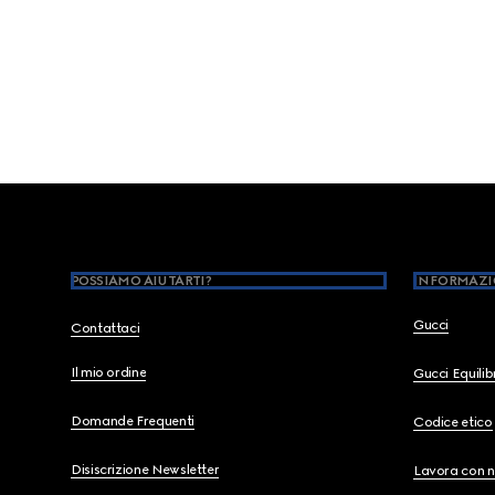
Footer
POSSIAMO AIUTARTI?
INFORMAZI
Gucci
Contattaci
Il mio ordine
Gucci Equili
Domande Frequenti
Codice etico
Disiscrizione Newsletter
Lavora con n