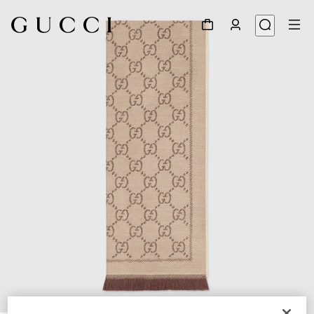
1
/
3