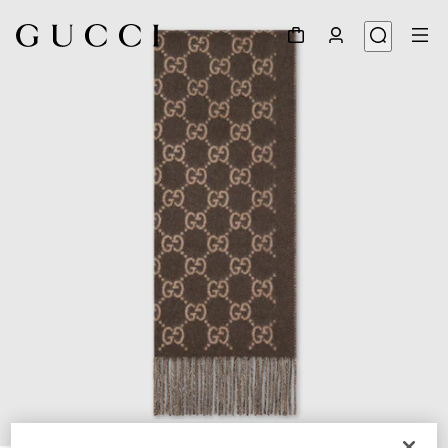
1
/
4