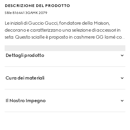
DESCRIZIONE DEL PRODOTTO
Stile ‎816441 3GAMK 2079
Le iniziali di Guccio Gucci, fondatore della Maison,
decorano e caratterizzano una selezione di accessori in
seta. Questo scialle è proposto in cashmere GG lamé con
finiture con frange tono su tono.
Dettagli prodotto
Cura dei materiali
Il Nostro Impegno