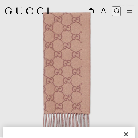
1
/
3