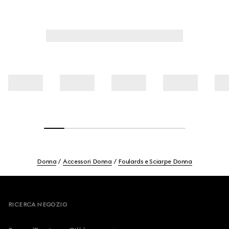
Donna
Accessori Donna
Foulards e Sciarpe Donna
Footer
RICERCA NEGOZIO