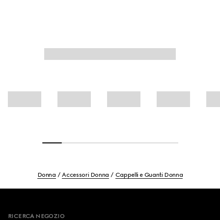
Donna
Accessori Donna
Cappelli e Guanti Donna
Footer
RICERCA NEGOZIO