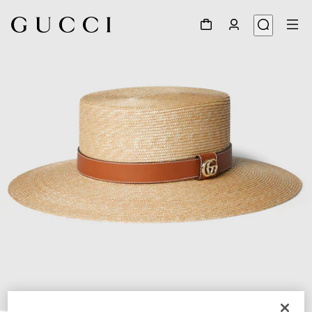
1
/
4