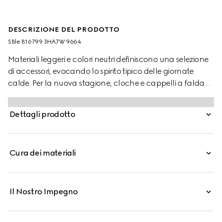
DESCRIZIONE DEL PRODOTTO
Stile ‎816799 3HA7W 9664
Materiali leggeri e colori neutri definiscono una selezione
di accessori, evocando lo spirito tipico delle giornate
calde. Per la nuova stagione, cloche e cappelli a falda
larga in rafia giocano con le diverse varianti e
reinterpretazioni del logo della Maison. Questo cappello
Dettagli prodotto
stile gondoliere è realizzato in paglia naturale intrecciata
ed è impreziosito da finiture in pelle marrone; il dettaglio
Doppia G valorizza e completa l'accessorio.
Cura dei materiali
Il Nostro Impegno