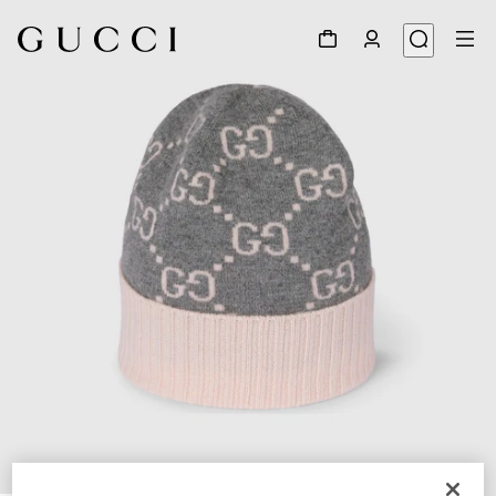
1
/
4