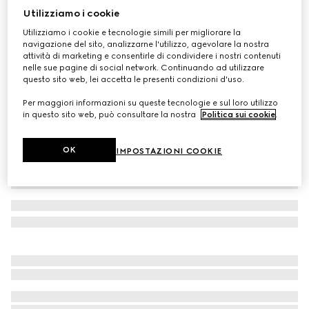
Utilizziamo i cookie
Cappello in jacquard di cashmere GG
Utilizziamo i cookie e tecnologie simili per migliorare la
CHF 500
navigazione del sito, analizzarne l'utilizzo, agevolare la nostra
Variante
grigio e rosa
attività di marketing e consentirle di condividere i nostri contenuti
nelle sue pagine di social network. Continuando ad utilizzare
questo sito web, lei accetta le presenti condizioni d'uso.
Per maggiori informazioni su queste tecnologie e sul loro utilizzo
in questo sito web, può consultare la nostra
Politica sui cookie
.
OK
IMPOSTAZIONI COOKIE