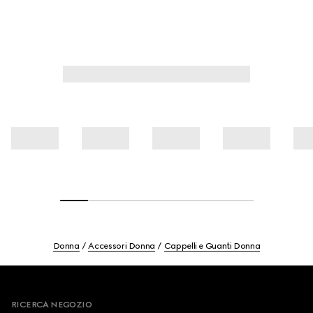
Donna
Accessori Donna
Cappelli e Guanti Donna
Footer
RICERCA NEGOZIO