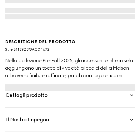
DESCRIZIONE DEL PRODOTTO
Stile ‎811392 3GAC0 1672
Nella collezione Pre-Fall 2025, gli accessori tessili e in seta
aggiungono un tocco di vivacità ai codici della Maison
attraverso finiture raffinate, patch con logo e ricami
delicati. Questo cappello è realizzato in jacquard di
cashmere GG grigio e rosa, in una versione rivisitata del
Dettagli prodotto
monogramma che rappresenta le iniziali del fondatore
Guccio Gucci.
Il Nostro Impegno