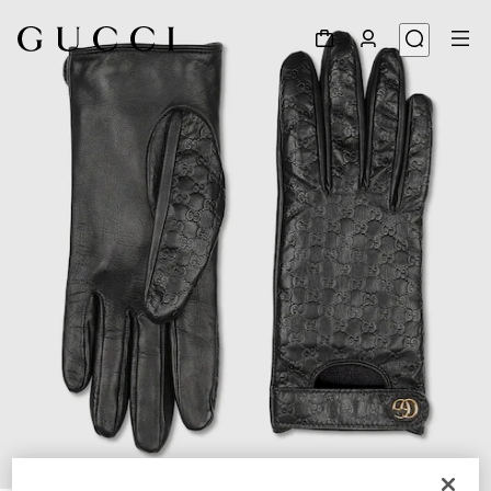
1
/
3