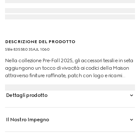
DESCRIZIONE DEL PRODOTTO
Stile ‎835580 3SAJL 1060
Nella collezione Pre-Fall 2025, gli accessori tessili e in seta
aggiungono un tocco di vivacità ai codici della Maison
attraverso finiture raffinate, patch con logo e ricami
delicati. Realizzati in pelle GG, questi guanti sfoggiano un
dettaglio Doppia G e una targhetta Gucci.
Dettagli prodotto
Il Nostro Impegno