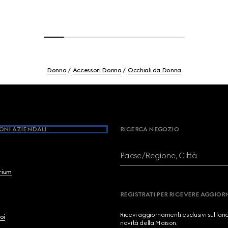
Donna
Accessori Donna
Occhiali da Donna
ONI AZIENDALI
RICERCA NEGOZIO
Paese/Regione, Città
brium
REGISTRATI PER RICEVERE AGGIO
Ricevi aggiornamenti esclusivi sul lan
oi
novità della Maison.