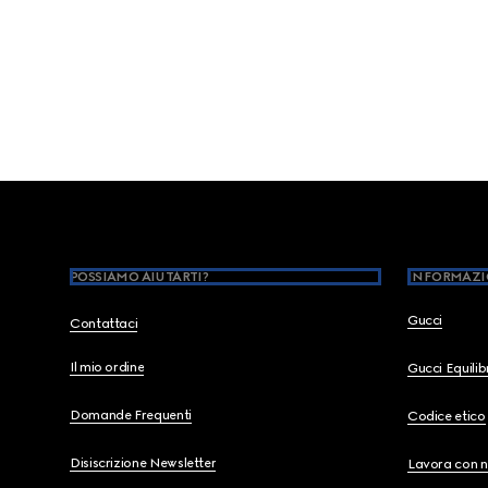
Footer
POSSIAMO AIUTARTI?
INFORMAZI
Gucci
Contattaci
Il mio ordine
Gucci Equili
Domande Frequenti
Codice etico
Disiscrizione Newsletter
Lavora con n