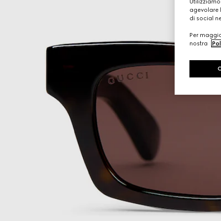
Utilizziamo
agevolare l
di social n
Per maggior
nostra
Pol