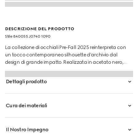
DESCRIZIONE DEL PRODOTTO
Stile ‎840055 J0740 1090
La collezione di occhiali Pre-Fall 2025 reinterpreta con
un tocco contemporaneo silhouette d'archivio dal
design di grande impatto. Realizzata in acetato nero,
questa montatura da vista cat-eye presenta aste in
metallo color oro chiaro decorate con perle e con il
Dettagli prodotto
motivo Incrocio GG in versione cut-out.
Cura dei materiali
Il Nostro Impegno