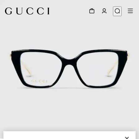
1
/
5