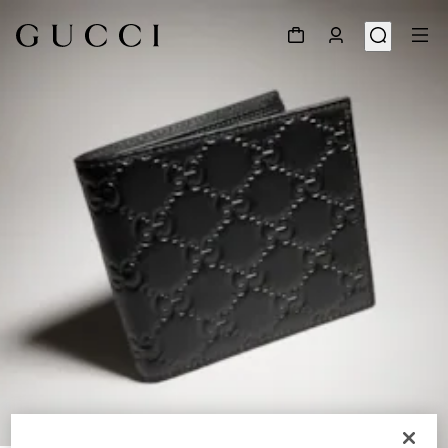
1
/
4