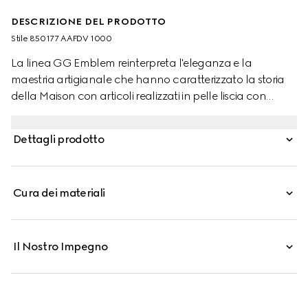
DESCRIZIONE DEL PRODOTTO
Stile ‎850177 AAFDV 1000
La linea GG Emblem reinterpreta l'eleganza e la
maestria artigianale che hanno caratterizzato la storia
della Maison con articoli realizzati in pelle liscia con
motivo GG in rilievo. Parte dell'ultima linea di piccoli
accessori, questo portafoglio con portamonete è
Dettagli prodotto
realizzato in pelle con GG in rilievo.
Cura dei materiali
Il Nostro Impegno