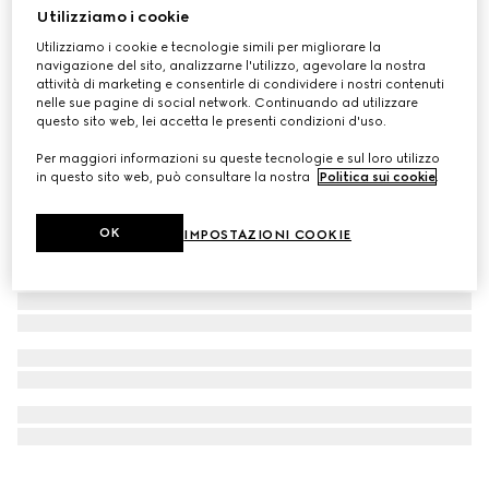
Utilizziamo i cookie
Personalizza con le iniziali
Portafoglio con portamonete GG Emblem
Utilizziamo i cookie e tecnologie simili per migliorare la
navigazione del sito, analizzarne l'utilizzo, agevolare la nostra
CHF 500
attività di marketing e consentirle di condividere i nostri contenuti
nelle sue pagine di social network. Continuando ad utilizzare
questo sito web, lei accetta le presenti condizioni d'uso.
Per maggiori informazioni su queste tecnologie e sul loro utilizzo
in questo sito web, può consultare la nostra
Politica sui cookie
.
OK
IMPOSTAZIONI COOKIE