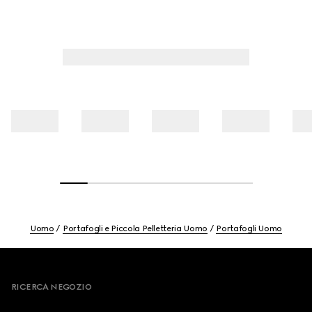
Uomo
Portafogli e Piccola Pelletteria Uomo
Portafogli Uomo
Footer
RICERCA NEGOZIO