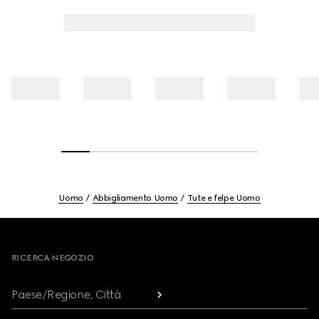
Uomo
Abbigliamento Uomo
Tute e felpe Uomo
Footer
RICERCA NEGOZIO
Paese/Regione, Città