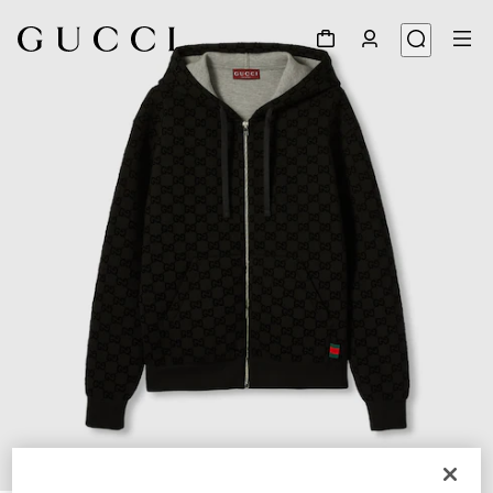
1
/
7