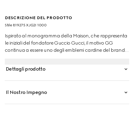
DESCRIZIONE DEL PRODOTTO
Stile ‎819275 XJG2I 1000
Ispirato al monogramma della Maison, che rappresenta
le iniziali del fondatore Guccio Gucci, il motivo GG
continua a essere uno degli emblemi cardine del brand.
Questa felpa con cappuccio dal taglio regular è
realizzata in jersey di viscosa con una stampa GG
Dettagli prodotto
floccata all-over. Un dettaglio loop Web verde e rosso
completa la silhouette.
Il Nostro Impegno