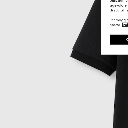
Utilizziamo
agevolare l
di social n
Per maggior
nostra
Pol