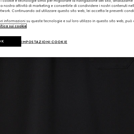
 i cookie e tecnologie simili per migliorare la navigazione del sito, analizzarne l'
a nostra attività di marketing e consentirle di condividere i nostri contenuti ne
etwork. Continuando ad utilizzare questo sito web, lei accetta le presenti condi
i informazioni su queste tecnologie e sul loro utilizzo in questo sito web, può 
itica sui cookie
.
OK
IMPOSTAZIONI COOKIE