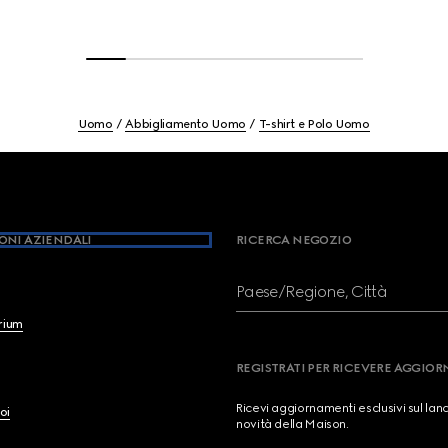
Uomo
Abbigliamento Uomo
T-shirt e Polo Uomo
ONI AZIENDALI
RICERCA NEGOZIO
Paese/Regione, Città
brium
REGISTRATI PER RICEVERE AGGIO
Ricevi aggiornamenti esclusivi sul lan
oi
novità della Maison.