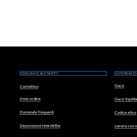
Footer
POSSIAMO AIUTARTI?
INFORMAZI
Gucci
Contattaci
Il mio ordine
Gucci Equili
Domande Frequenti
Codice etico
Disiscrizione Newsletter
Lavora con n