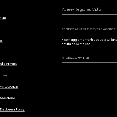
Paese/Regione, Città
brium
REGISTRATI PER RICEVERE AGGIO
Ricevi aggiornamenti esclusivi sul lan
oi
novità della Maison.
Indirizzo e-mail
ulla Privacy
Cookie
ONI COOKIE
Societarie
 Disclosure Policy