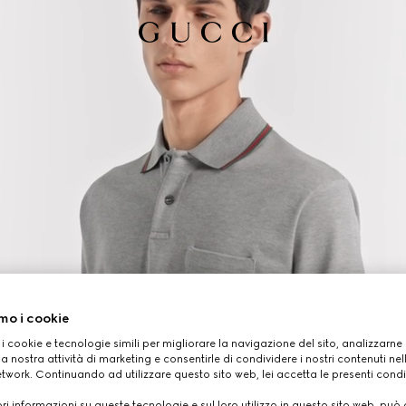
mo i cookie
 i cookie e tecnologie simili per migliorare la navigazione del sito, analizzarne l'
a nostra attività di marketing e consentirle di condividere i nostri contenuti ne
etwork. Continuando ad utilizzare questo sito web, lei accetta le presenti condi
i informazioni su queste tecnologie e sul loro utilizzo in questo sito web, può 