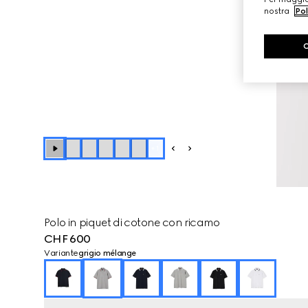
nostra
Pol
+
1
Polo in piquet di cotone con ricamo
CHF 600
Variante
grigio mélange