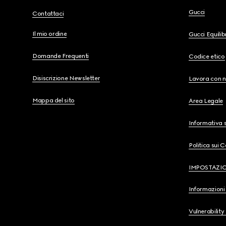
Gucci
Contattaci
Il mio ordine
Gucci Equili
Domande Frequenti
Codice etico
Disiscrizione Newsletter
Lavora con n
Mappa del sito
Area Legale
Informativa s
Politica sui 
IMPOSTAZI
Informazioni 
Vulnerability