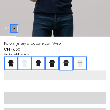
1
/
7
Polo in jersey di cotone con Web
CHF 650
Variante
blu scuro