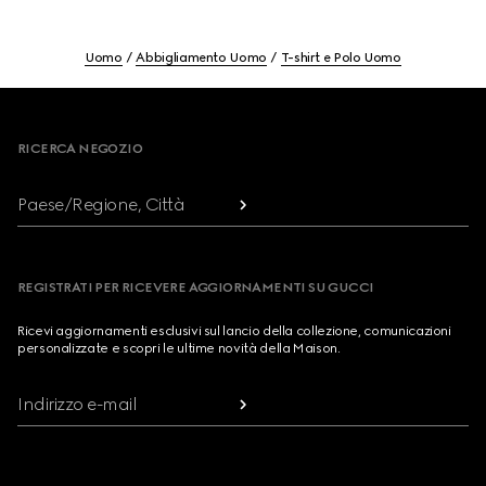
Uomo
Abbigliamento Uomo
T-shirt e Polo Uomo
Footer
RICERCA NEGOZIO
Paese/Regione, Città
REGISTRATI PER RICEVERE AGGIORNAMENTI SU GUCCI
Ricevi aggiornamenti esclusivi sul lancio della collezione, comunicazioni
personalizzate e scopri le ultime novità della Maison.
Indirizzo e-mail