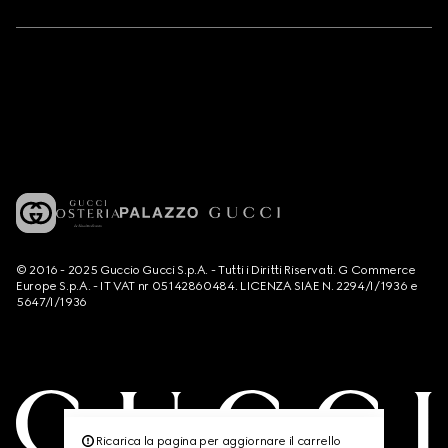
© 2016 - 2025 Guccio Gucci S.p.A. - Tutti i Diritti Riservati. G Commerce
Europe S.p.A. - IT VAT nr 05142860484. LICENZA SIAE N. 2294/I/1936 e
5647/I/1936
Ricarica la pagina per aggiornare il carrello