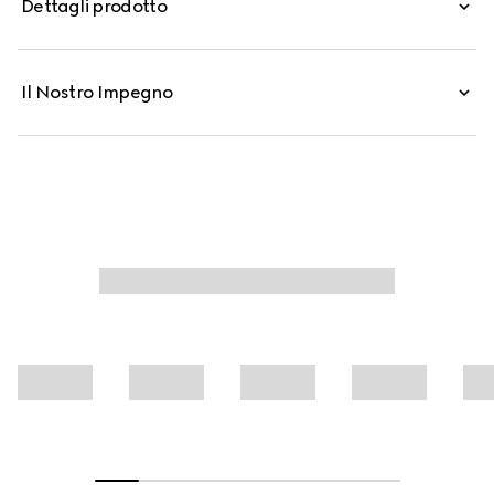
Dettagli prodotto
Realizzata in jersey di cotone, questa polo è
caratterizzata da una stampa Web con stemma Gucci.
Il Nostro Impegno