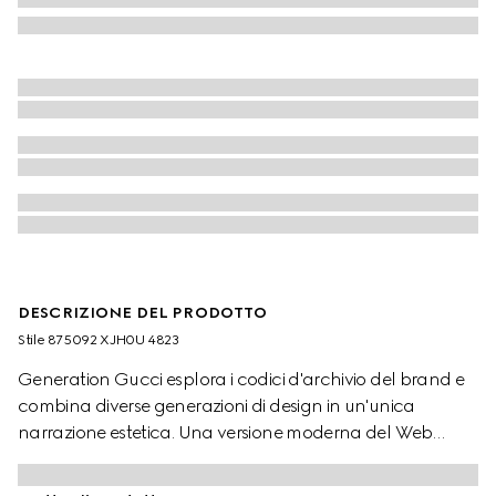
DESCRIZIONE DEL PRODOTTO
Stile ‎875092 XJH0U 4823
Generation Gucci esplora i codici d'archivio del brand e
combina diverse generazioni di design in un'unica
narrazione estetica. Una versione moderna del Web
impreziosisce il prêt-à-porter essenziale che mette in
risalto texture elevate e dettagli contemporanei.