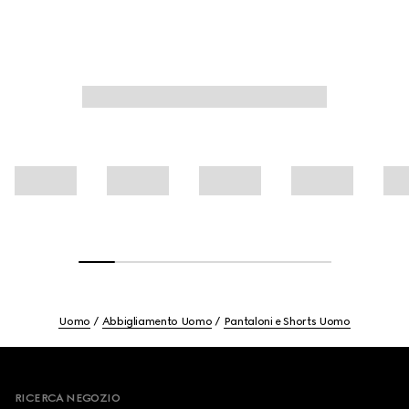
Uomo
Abbigliamento Uomo
Pantaloni e Shorts Uomo
Footer
RICERCA NEGOZIO