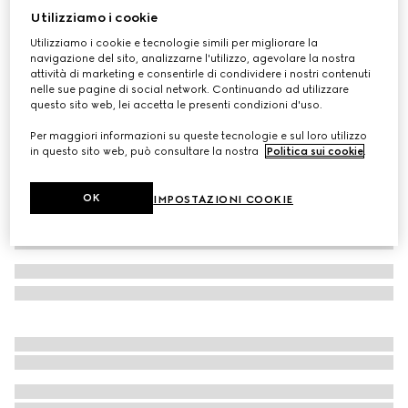
Utilizziamo i cookie
Pantalone in twill misto lana con logo
Utilizziamo i cookie e tecnologie simili per migliorare la
CHF 570
navigazione del sito, analizzarne l'utilizzo, agevolare la nostra
Variante
grigio scuro
attività di marketing e consentirle di condividere i nostri contenuti
nelle sue pagine di social network. Continuando ad utilizzare
questo sito web, lei accetta le presenti condizioni d'uso.
Per maggiori informazioni su queste tecnologie e sul loro utilizzo
in questo sito web, può consultare la nostra
Politica sui cookie
.
OK
IMPOSTAZIONI COOKIE