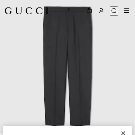
1
/
6