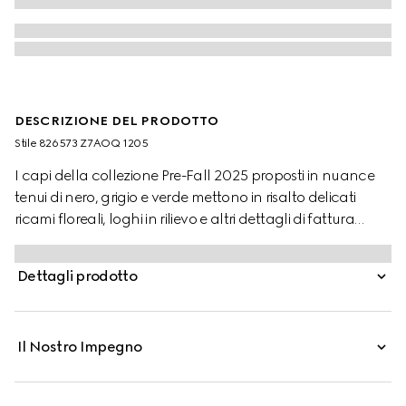
DESCRIZIONE DEL PRODOTTO
Stile ‎826573 Z7AOQ 1205
I capi della collezione Pre-Fall 2025 proposti in nuance
tenui di nero, grigio e verde mettono in risalto delicati
ricami floreali, loghi in rilievo e altri dettagli di fattura
artigianale. Realizzati in twill misto lana grigio scuro,
questi pantaloni sono completati dal dettaglio logo
Dettagli prodotto
Gucci in metallo.
Il Nostro Impegno