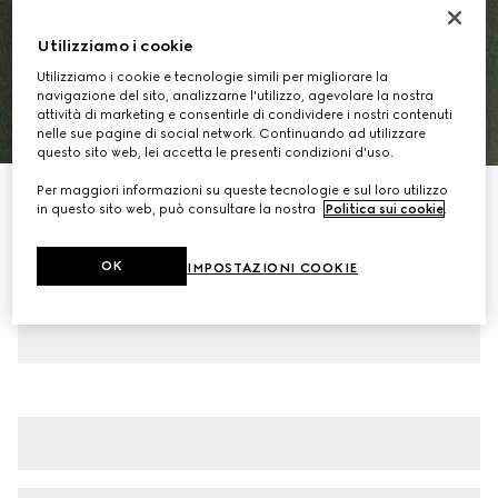
Utilizziamo i cookie
Utilizziamo i cookie e tecnologie simili per migliorare la
navigazione del sito, analizzarne l'utilizzo, agevolare la nostra
attività di marketing e consentirle di condividere i nostri contenuti
1
/
7
nelle sue pagine di social network. Continuando ad utilizzare
questo sito web, lei accetta le presenti condizioni d'uso.
Per maggiori informazioni su queste tecnologie e sul loro utilizzo
T-shirt in maglia di cotone e seta con intarsio
in questo sito web, può consultare la nostra
Politica sui cookie
.
CHF 740
Variante
verde bosco
OK
IMPOSTAZIONI COOKIE