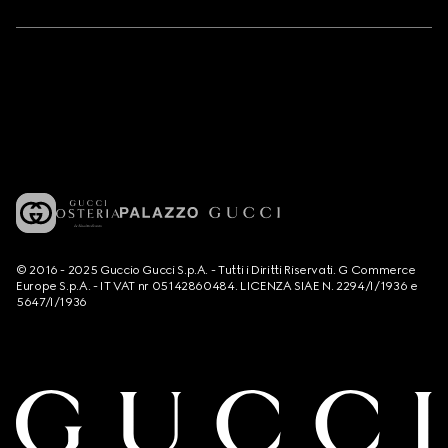
© 2016 - 2025 Guccio Gucci S.p.A. - Tutti i Diritti Riservati. G Commerce
Europe S.p.A. - IT VAT nr 05142860484. LICENZA SIAE N. 2294/I/1936 e
5647/I/1936