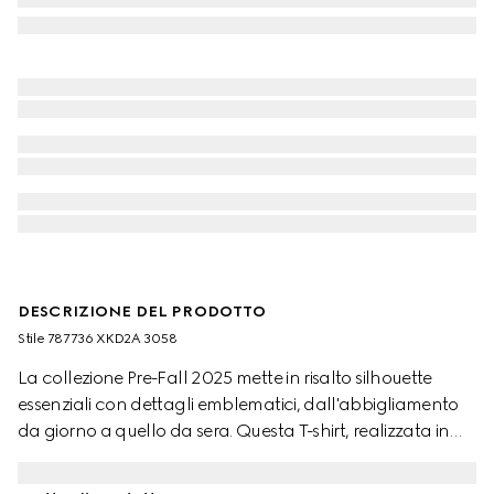
DESCRIZIONE DEL PRODOTTO
Stile ‎787736 XKD2A 3058
La collezione Pre-Fall 2025 mette in risalto silhouette
essenziali con dettagli emblematici, dall'abbigliamento
da giorno a quello da sera. Questa T-shirt, realizzata in
maglia di cotone e seta verde bosco, è impreziosita da un
intarsio Gucci.