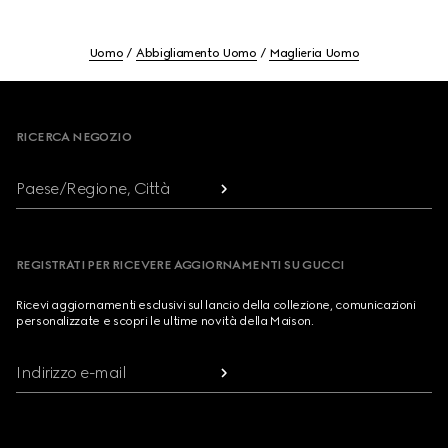
Uomo
Abbigliamento Uomo
Maglieria Uomo
Footer
RICERCA NEGOZIO
Paese/Regione, Città
REGISTRATI PER RICEVERE AGGIORNAMENTI SU GUCCI
Ricevi aggiornamenti esclusivi sul lancio della collezione, comunicazioni
personalizzate e scopri le ultime novità della Maison.
Indirizzo e-mail