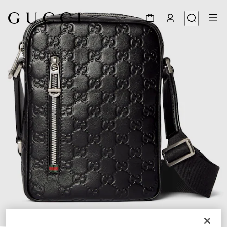
1
/
6