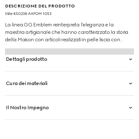
DESCRIZIONE DEL PRODOTTO
Stile ‎850238 AAFOM 1053
La linea GG Emblem reinterpreta l'eleganza e la
maestria artigianale che hanno caratterizzato la storia
della Maison con articoli realizzati in pelle liscia con
motivo GG in rilievo. Questa borsa crossbody è dotata di
una tracolla staccabile e regolabile, che rende il modello
Dettagli prodotto
un vero e proprio accessorio multifunzionale.
Cura dei materiali
Il Nostro Impegno