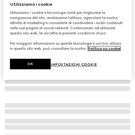
Utilizziamo i cookie
Personalizza con le iniziali
Borsone Web Trademark misura media
Utilizziamo i cookie e tecnologie simili per migliorare la
navigazione del sito, analizzarne l'utilizzo, agevolare la nostra
CHF 2,870
attività di marketing e consentirle di condividere i nostri contenuti
Variante
pelle verde scuro
nelle sue pagine di social network. Continuando ad utilizzare
questo sito web, lei accetta le presenti condizioni d'uso.
Per maggiori informazioni su queste tecnologie e sul loro utilizzo
in questo sito web, può consultare la nostra
Politica sui cookie
.
OK
IMPOSTAZIONI COOKIE