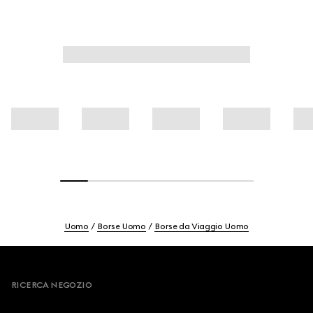
Uomo
Borse Uomo
Borse da Viaggio Uomo
Footer
RICERCA NEGOZIO