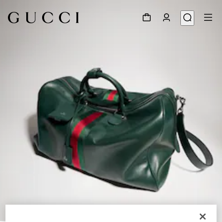
1
/
10