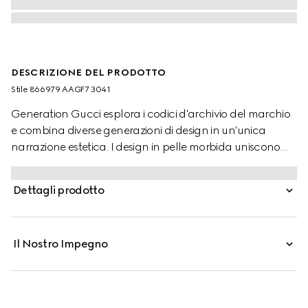
DESCRIZIONE DEL PRODOTTO
Stile ‎866979 AAGF7 3041
Generation Gucci esplora i codici d'archivio del marchio
e combina diverse generazioni di design in un'unica
narrazione estetica. I design in pelle morbida uniscono
versatilità funzionale e possibilità di utilizzo multiplo. Il
dettaglio Web intarsia eleva ulteriormente questa borsa
Dettagli prodotto
da viaggio.
Il Nostro Impegno