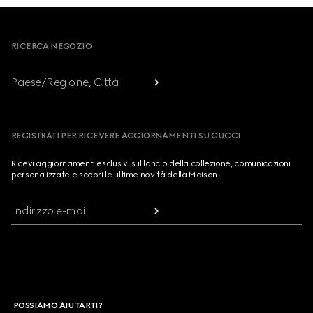
Footer
RICERCA NEGOZIO
Paese/Regione, Città
REGISTRATI PER RICEVERE AGGIORNAMENTI SU GUCCI
Ricevi aggiornamenti esclusivi sul lancio della collezione, comunicazioni
personalizzate e scopri le ultime novità della Maison.
Indirizzo e-mail
POSSIAMO AIUTARTI?