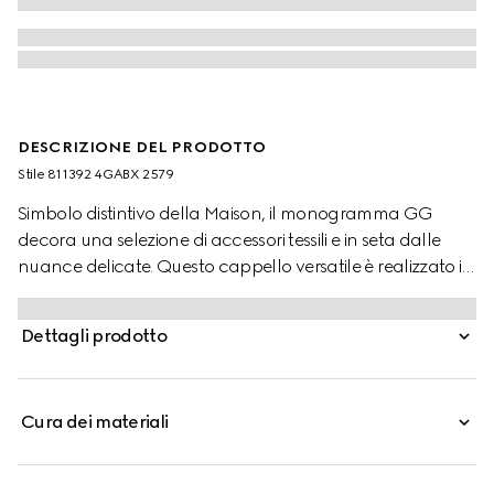
DESCRIZIONE DEL PRODOTTO
Stile ‎811392 4GABX 2579
Simbolo distintivo della Maison, il monogramma GG
decora una selezione di accessori tessili e in seta dalle
nuance delicate. Questo cappello versatile è realizzato in
cashmere GG con finitura in maglia a coste.
Dettagli prodotto
Cura dei materiali