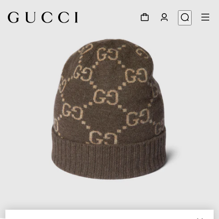
1
/
5