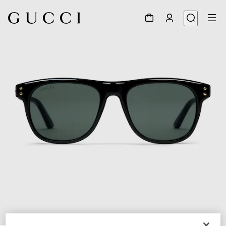
1
/
3