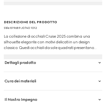
DESCRIZIONE DEL PRODOTTO
Stile ‎819689 J0740 1012
La collezione di occhiali Cruise 2025 combina una
silhouette elegante con motivi delicati in un design
classico. Questi occhiali da sole quadrati presentano
piccoli rivetti in metallo sulla montatura e sulle aste, con il
logo Gucci.
Dettagli prodotto
Cura dei materiali
Il Nostro Impegno