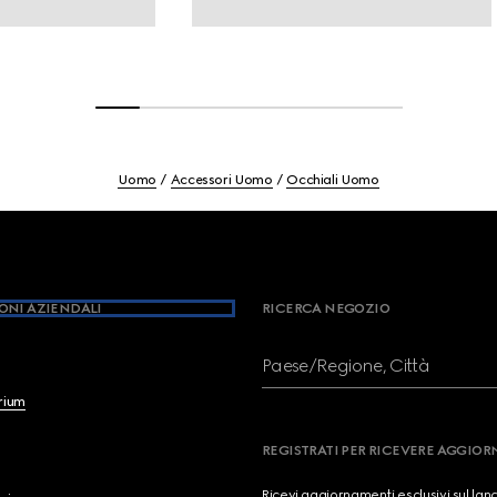
Uomo
Accessori Uomo
Occhiali Uomo
ONI AZIENDALI
RICERCA NEGOZIO
Paese/Regione, Città
brium
REGISTRATI PER RICEVERE AGGIO
Ricevi aggiornamenti esclusivi sul lan