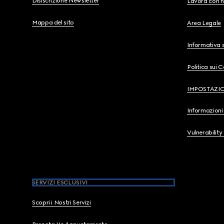
Disiscrizione Newsletter
Lavora con n
Mappa del sito
Area Legale
Informativa s
Politica sui 
IMPOSTAZI
Informazioni 
Vulnerability
SERVIZI ESCLUSIVI
Scopri i Nostri Servizi