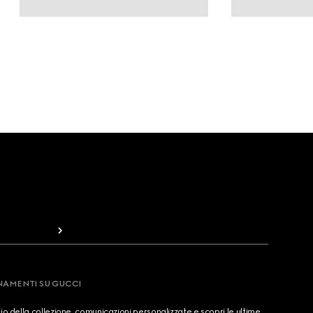
RNAMENTI SU GUCCI
cio della collezione, comunicazioni personalizzate e scopri le ultime