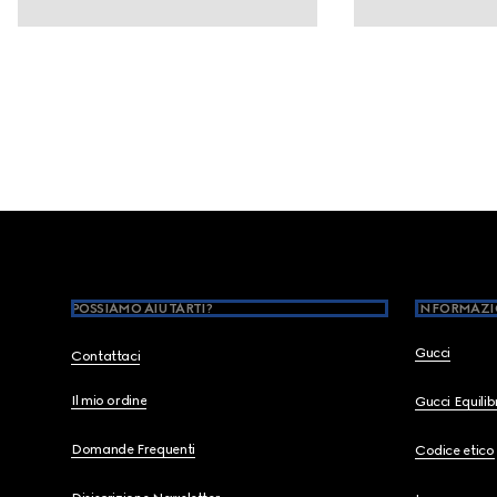
Footer
POSSIAMO AIUTARTI?
INFORMAZI
Gucci
Contattaci
Il mio ordine
Gucci Equili
Domande Frequenti
Codice etico