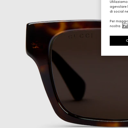
Utilizziamo
agevolare l
di social n
Per maggior
nostra
Pol