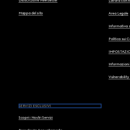
Disiscrizione Newsletter
Lavora con n
Mappa del sito
Area Legale
Informativa s
Politica sui 
IMPOSTAZI
Informazioni 
Vulnerability
SERVIZI ESCLUSIVI
Scopri i Nostri Servizi