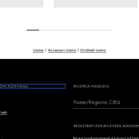
Uomo
Accessori Uomo
Occhiali Uomo
ONI AZIENDALI
RICERCA NEGOZIO
Paese/Regione, Città
brium
REGISTRATI PER RICEVERE AGGIO
Ricevi aggiornamenti esclusivi sul lan