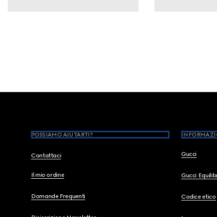
Footer
POSSIAMO AIUTARTI?
INFORMAZI
Gucci
Contattaci
Il mio ordine
Gucci Equili
Domande Frequenti
Codice etico