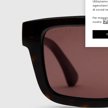
Utilizziamo
agevolare l
di social n
Per maggior
nostra
Pol