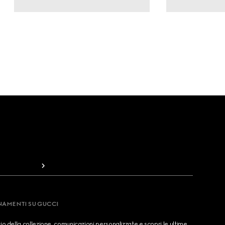
RNAMENTI SU GUCCI
cio della collezione, comunicazioni personalizzate e scopri le ultime