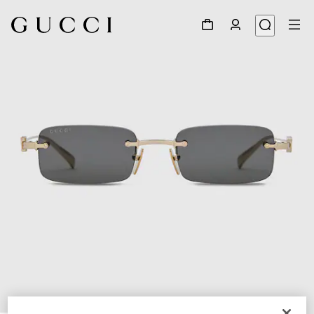
1
/
3