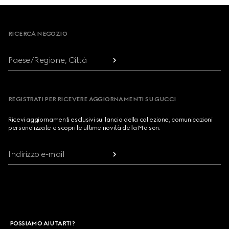
Footer
RICERCA NEGOZIO
Paese/Regione, Città
REGISTRATI PER RICEVERE AGGIORNAMENTI SU GUCCI
Ricevi aggiornamenti esclusivi sul lancio della collezione, comunicazioni
personalizzate e scopri le ultime novità della Maison.
Indirizzo e-mail
POSSIAMO AIUTARTI?