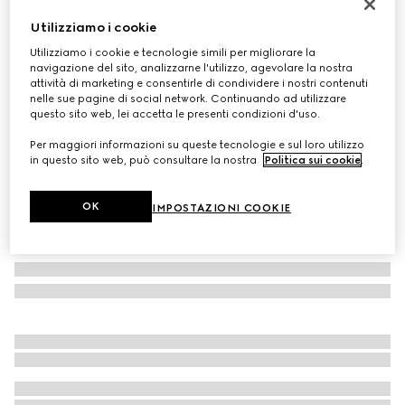
Cintura reversibile con fibbia rettangolare
Utilizziamo i cookie
CHF 440
Utilizziamo i cookie e tecnologie simili per migliorare la
Variante
GG Supreme beige e pelle marrone
navigazione del sito, analizzarne l'utilizzo, agevolare la nostra
attività di marketing e consentirle di condividere i nostri contenuti
nelle sue pagine di social network. Continuando ad utilizzare
questo sito web, lei accetta le presenti condizioni d'uso.
Per maggiori informazioni su queste tecnologie e sul loro utilizzo
in questo sito web, può consultare la nostra
Politica sui cookie
.
OK
IMPOSTAZIONI COOKIE