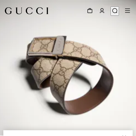
1
/
5