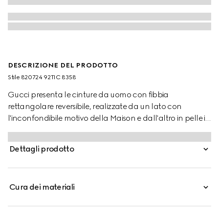
DESCRIZIONE DEL PRODOTTO
Stile ‎820724 92TIC 8358
Gucci presenta le cinture da uomo con fibbia
rettangolare reversibile, realizzate da un lato con
l'inconfondibile motivo della Maison e dall'altro in pelle in
tonalità neutre. Questo modello, in GG Supreme e pelle
liscia, è definito da una fibbia rettangolare con dettaglio
Dettagli prodotto
Gucci inciso.
Cura dei materiali