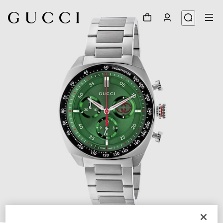
1
/
4