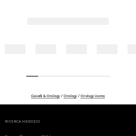
Gioielli & Orologi
Orologi
Orologi Uomo
Footer
RICERCA NEGOZIO