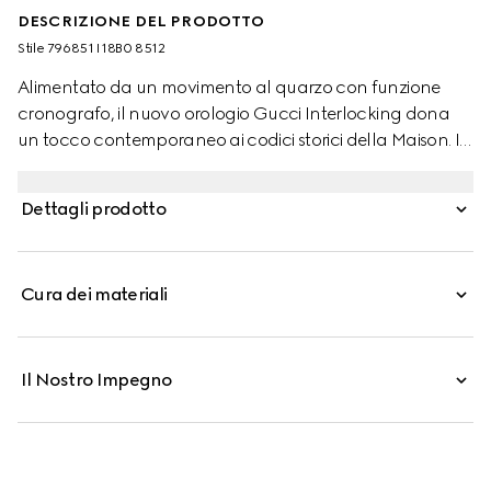
DESCRIZIONE DEL PRODOTTO
Stile ‎796851 I18B0 8512
Alimentato da un movimento al quarzo con funzione
cronografo, il nuovo orologio Gucci Interlocking dona
un tocco contemporaneo ai codici storici della Maison. Il
modello con cassa da 41 mm presenta un quadrante
verde con lunetta in ceramica nera e indicazione del
Dettagli prodotto
tachimetro. Completato da un bracciale in acciaio inox,
l'accessorio è impreziosito dall'esclusivo logo Incrocio GG
in un piccolo quadrante dei secondi.
Cura dei materiali
Il Nostro Impegno