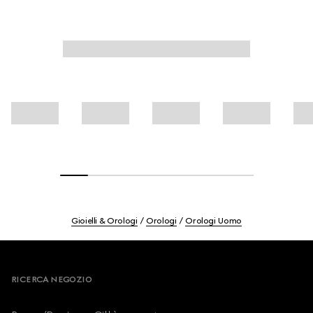
Gioielli & Orologi
Orologi
Orologi Uomo
Footer
RICERCA NEGOZIO