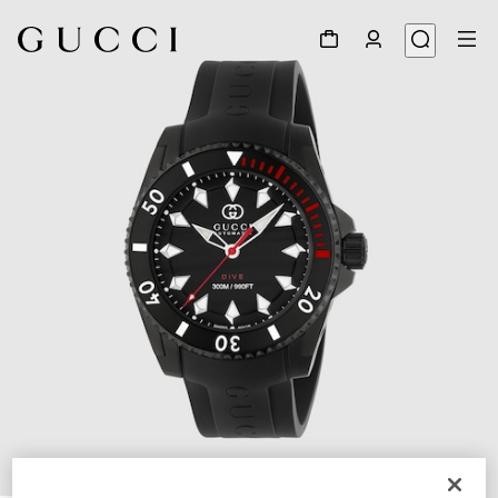
1
/
4