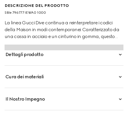
DESCRIZIONE DEL PRODOTTO
Stile ‎796777 IEWA0 1000
La linea Gucci Dive continua a reinterpretare i codici
della Maison in modi contemporanei. Caratterizzato da
una cassa in acciaio e un cinturino in gomma, questo
orologio presenta un quadrante nero con l'emblematico
logo Incrocio GG.
Dettagli prodotto
Cura dei materiali
Il Nostro Impegno