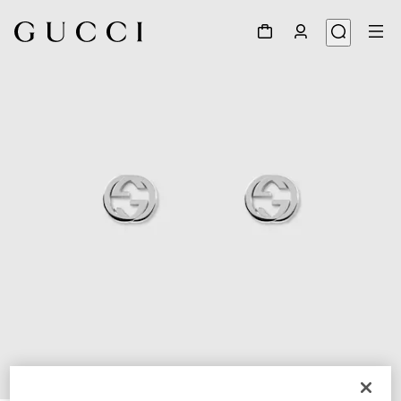
1
/
4