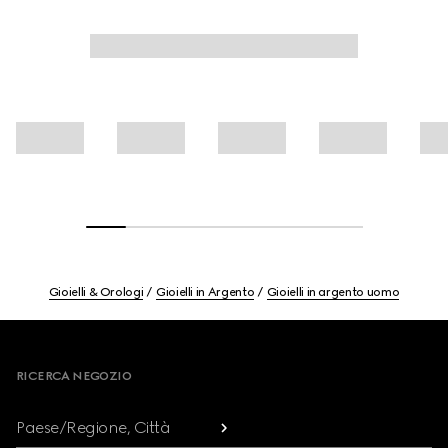
Gioielli & Orologi
Gioielli in Argento
Gioielli in argento uomo
Footer
RICERCA NEGOZIO
Paese/Regione, Città