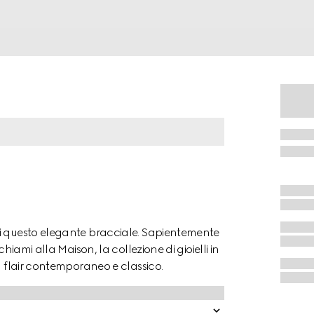
di questo elegante bracciale. Sapientemente
hiami alla Maison, la collezione di gioielli in
l flair contemporaneo e classico.