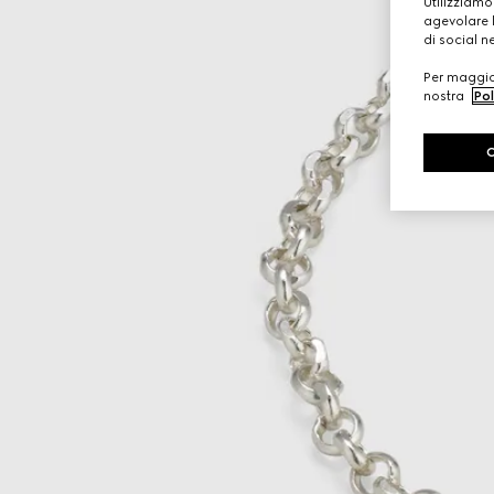
Utilizziamo
agevolare l
di social n
Per maggior
nostra
Pol