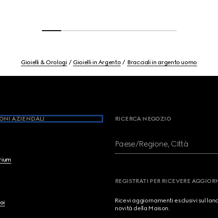
Gioielli & Orologi
Gioielli in Argento
Bracciali in argento uomo
ONI AZIENDALI
RICERCA NEGOZIO
Paese/Regione, Città
brium
REGISTRATI PER RICEVERE AGGIO
Ricevi aggiornamenti esclusivi sul lan
oi
novità della Maison.