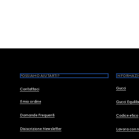
Footer
POSSIAMO AIUTARTI?
INFORMAZI
Gucci
Contattaci
Il mio ordine
Gucci Equili
Domande Frequenti
Codice etico
Disiscrizione Newsletter
Lavora con n