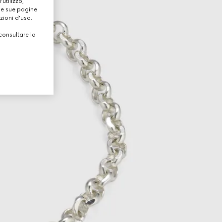
utilizzo,
lle sue pagine
zioni d'uso.
consultare la