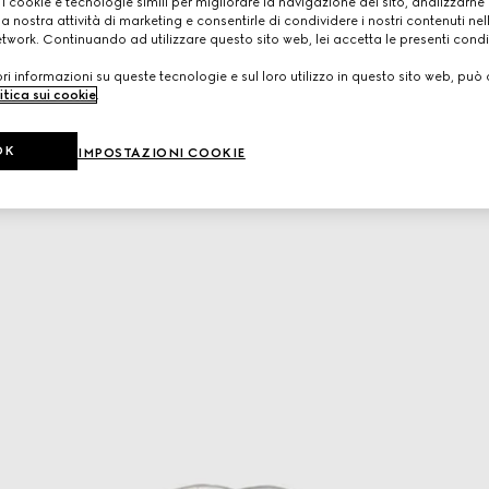
 i cookie e tecnologie simili per migliorare la navigazione del sito, analizzarne l'
a nostra attività di marketing e consentirle di condividere i nostri contenuti ne
etwork. Continuando ad utilizzare questo sito web, lei accetta le presenti condi
i informazioni su queste tecnologie e sul loro utilizzo in questo sito web, può 
itica sui cookie
.
OK
IMPOSTAZIONI COOKIE