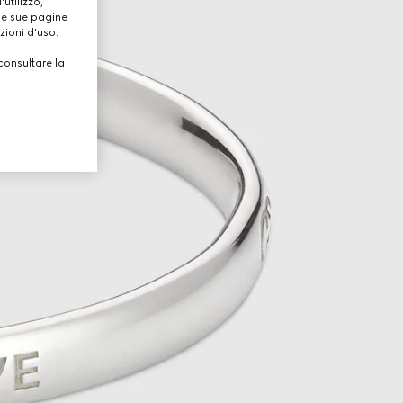
utilizzo,
lle sue pagine
zioni d'uso.
consultare la