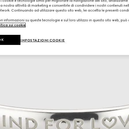
 i cookie e tecnologie simili per migliorare la navigazione del sito, analizzarne l'
a nostra attività di marketing e consentirle di condividere i nostri contenuti ne
etwork. Continuando ad utilizzare questo sito web, lei accetta le presenti condi
i informazioni su queste tecnologie e sul loro utilizzo in questo sito web, può 
itica sui cookie
.
OK
IMPOSTAZIONI COOKIE