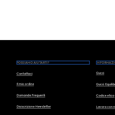
Footer
POSSIAMO AIUTARTI?
INFORMAZI
Gucci
Contattaci
Il mio ordine
Gucci Equili
Domande Frequenti
Codice etico
Disiscrizione Newsletter
Lavora con n