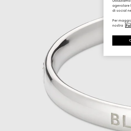
Utilizziamo
agevolare l
di social n
Per maggior
nostra
Pol