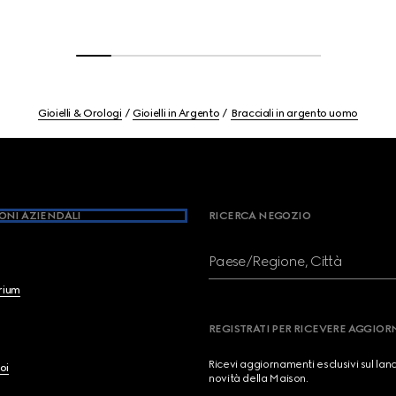
Gioielli & Orologi
Gioielli in Argento
Bracciali in argento uomo
ONI AZIENDALI
RICERCA NEGOZIO
Paese/Regione, Città
brium
REGISTRATI PER RICEVERE AGGIO
Ricevi aggiornamenti esclusivi sul lan
oi
novità della Maison.